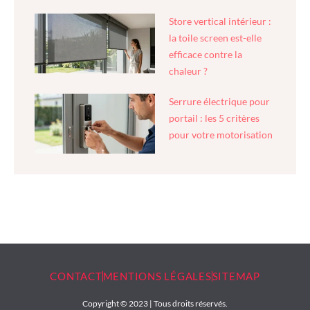
Store vertical intérieur :
la toile screen est-elle
efficace contre la
chaleur ?
Serrure électrique pour
portail : les 5 critères
pour votre motorisation
CONTACT
MENTIONS LÉGALES
SITEMAP
Copyright © 2023 | Tous droits réservés.