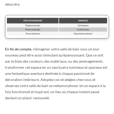
désordre.
IDÉES DE RANGEMENT
AVANTAGES
Étagères murales
Gain de place
Paniers suspendus
Facilité d’accès
Tiroirs coulissants
Organisation optimale
En fin de compte
, réimaginer votre salle de bain sous un jour
nouveau peut être aussi stimulant qu’épanouissant. Que ce soit
par le biais des couleurs, des matériaux, ou des aménagements,
transformer cet espace en un sanctuaire lumineux et spacieux est
une fantastique aventure destinée à chaque passionné de
décoration intérieure. Adoptez ces stratégies chez vous et
observez votre salle de bain se métamorphoser en un espace à la
fois fonctionnel et inspirant, un lieu où chaque instant passé
devient un plaisir renouvelé.