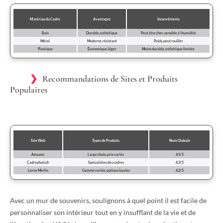
Matériau du Cadre
Avantages
Inconvénients
Bois
Durable, esthétique
Peut être cher, sensible à l’humidité
Métal
Moderne, résistant
Poids, peut rouiller
Plastique
Économique, léger
Moins durable, esthétique limitée
Recommandations de Sites et Produits
Populaires
Site Web
Types de Produits
Note Globale
Amazon
Large choix, prix variés
4.5/5
Cadrephoto.fr
Spécialistes des cadres
4.3/5
Leroy Merlin
Gamme variée, options locales
4.2/5
Avec un mur de souvenirs, soulignons à quel point il est facile de
personnaliser son intérieur tout en y insufflant de la vie et de