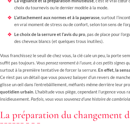
La vigilance et la préparation minutieuse
, c’est le vrai cœu
choix du tournevis ou le dernier modèle à la mode.
L’attachement aux normes et à la paperasse
, surtout l’inco
en vrai moment de stress ou de confort, selon ton sens de l’or
Le choix de la serrure et l’avis du pro
, pas de place pour l’org
des cheveux blancs (et quelques trous inutiles).
Vous franchissez le seuil de chez vous, la clé cale un peu, la porte s
suffit pas toujours.
Vous pensez rarement à l’usure, à ces petits signes qu
surtout à la première tentative de forcer la serrure.
En effet, la sen
Ce n’est pas un détail que vous pouvez balayer d’un revers de manche.
glisse un œil dans l’entrebâillement, méfiants même derrière leur pr
quotidien urbain
. L’habitude vous piège, cependant l’urgence vous rapp
insidieusement.
Parfois, vous vous souvenez d’une histoire de cambriol
La préparation du changement de