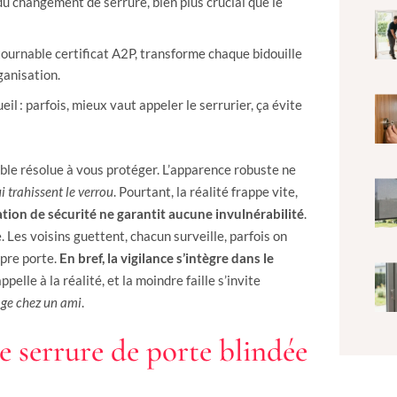
r du changement de serrure, bien plus crucial que le
ntournable certificat A2P, transforme chaque bidouille
ganisation.
ueil : parfois, mieux vaut appeler le serrurier, ça évite
emble résolue à vous protéger. L’apparence robuste ne
i trahissent le verrou
. Pourtant, la réalité frappe vite,
sation de sécurité ne garantit aucune invulnérabilité
.
 Les voisins guettent, chacun surveille, parfois on
opre porte.
En bref, la vigilance s’intègre dans le
elle à la réalité, et la moindre faille s’invite
age chez un ami
.
 serrure de porte blindée