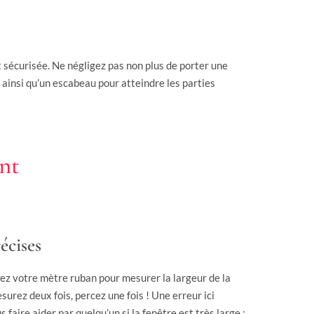
t sécurisée. Ne négligez pas non plus de porter une
 ainsi qu’un escabeau pour atteindre les parties
nt
écises
sez votre mètre ruban pour mesurer la largeur de la
surez deux fois, percez une fois ! Une erreur ici
 faire aider par quelqu’un si la fenêtre est très large ;