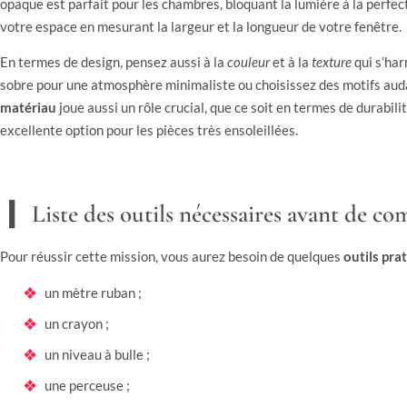
opaque est parfait pour les chambres, bloquant la lumière à la perfec
votre espace en mesurant la largeur et la longueur de votre fenêtre.
En termes de design, pensez aussi à la
couleur
et à la
texture
qui s’har
sobre pour une atmosphère minimaliste ou choisissez des motifs auda
matériau
joue aussi un rôle crucial, que ce soit en termes de durabili
excellente option pour les pièces très ensoleillées.
Liste des outils nécessaires avant de 
Pour réussir cette mission, vous aurez besoin de quelques
outils pra
un mètre ruban ;
un crayon ;
un niveau à bulle ;
une perceuse ;