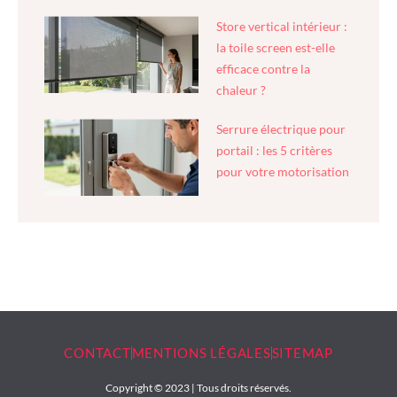
Store vertical intérieur :
la toile screen est-elle
efficace contre la
chaleur ?
Serrure électrique pour
portail : les 5 critères
pour votre motorisation
CONTACT
MENTIONS LÉGALES
SITEMAP
Copyright © 2023 | Tous droits réservés.