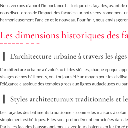
Nous verrons d’abord l’importance historique des façades, avant de 
nous discuterons de l’impact des façades sur notre environnement ur
harmonieusement l’ancien et le nouveau. Pour finir, nous envisageron
Les dimensions historiques des f
L’architecture urbaine à travers les âges
L’architecture urbaine a évolué au fil des siècles, chaque époque appo
visages de nos bâtiments, ont toujours été un moyen pour les civilisat
l’élégance classique des temples grecs aux lignes audacieuses du bar
Styles architecturaux traditionnels et le
Les façades des bâtiments traditionnels, comme les maisons à colom
simplement esthétiques. Elles sont profondément enracinées dans les
Paris, les façades haussmanniennes, avec leurs balcons en fer forgé e