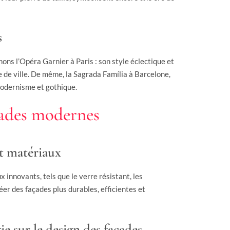
s
ons l’Opéra Garnier à Paris : son style éclectique et
 de ville. De même, la Sagrada Família à Barcelone,
modernisme et gothique.
çades modernes
t matériaux
 innovants, tels que le verre résistant, les
r des façades plus durables, efficientes et
ie sur le design des façades