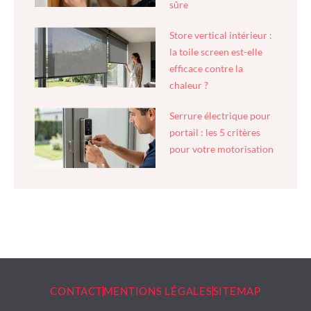
sûre
Store vertical intérieur :
la toile screen est-elle
efficace contre la
chaleur ?
Serrure électrique pour
portail : les 5 critères
pour votre motorisation
CONTACT
MENTIONS LÉGALES
SITEMAP